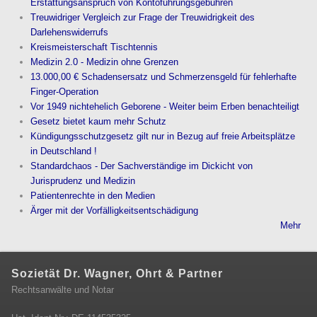
Erstattungsanspruch von Kontoführungsgebühren
Treuwidriger Vergleich zur Frage der Treuwidrigkeit des
Darlehenswiderrufs
Kreismeisterschaft Tischtennis
Medizin 2.0 - Medizin ohne Grenzen
13.000,00 € Schadensersatz und Schmerzensgeld für fehlerhafte
Finger-Operation
Vor 1949 nichtehelich Geborene - Weiter beim Erben benachteiligt
Gesetz bietet kaum mehr Schutz
Kündigungsschutzgesetz gilt nur in Bezug auf freie Arbeitsplätze
in Deutschland !
Standardchaos - Der Sachverständige im Dickicht von
Jurisprudenz und Medizin
Patientenrechte in den Medien
Ärger mit der Vorfälligkeitsentschädigung
Mehr
Sozietät Dr. Wagner, Ohrt & Partner
Rechtsanwälte und Notar