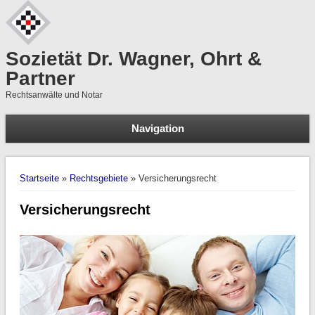
Sozietät Dr. Wagner, Ohrt &
Partner
Rechtsanwälte und Notar
Navigation
S
Suchformular
Sie sind hier
Startseite
»
Rechtsgebiete
» Versicherungsrecht
Versicherungsrecht