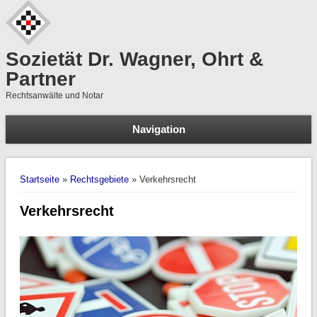
Sozietät Dr. Wagner, Ohrt &
Partner
Rechtsanwälte und Notar
Navigation
S
Suchformular
Sie sind hier
Startseite
»
Rechtsgebiete
» Verkehrsrecht
Verkehrsrecht