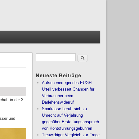
Suche
Suchformular
Neueste Beiträge
Aufsehenerregendes EUGH
Urteil verbessert Chancen für
Verbraucher beim
haft in der 3.
Darlehenswiderruf
Sparkasse beruft sich zu
Unrecht auf Verjährung
asser und
gegenüber Erstattungsanspruch
von Kontoführungsgebühren
Treuwidriger Vergleich zur Frage