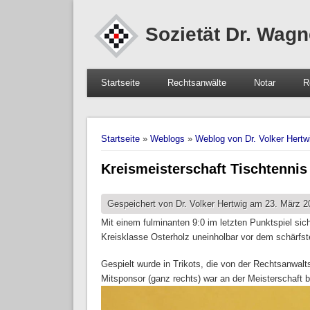
Sozietät Dr. Wagn
Startseite
Rechtsanwälte
Notar
R
Sie sind hier
Startseite
»
Weblogs
»
Weblog von Dr. Volker Hertw
Kreismeisterschaft Tischtennis
Gespeichert von
Dr. Volker Hertwig
am 23. März 20
Mit einem fulminanten 9:0 im letzten Punktspiel si
Kreisklasse Osterholz uneinholbar vor dem schärf
Gespielt wurde in Trikots, die von der Rechtsanwalt
Mitsponsor (ganz rechts) war an der Meisterschaft be