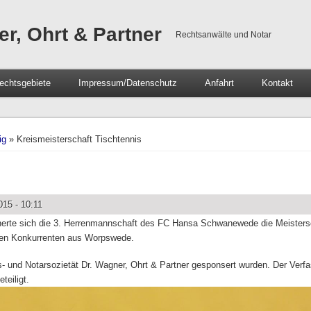
er, Ohrt & Partner
Rechtsanwälte und Notar
echtsgebiete
Impressum/Datenschutz
Anfahrt
Kontakt
ig
» Kreismeisterschaft Tischtennis
15 - 10:11
cherte sich die 3. Herrenmannschaft des FC Hansa Schwanewede die Meistersc
sten Konkurrenten aus Worpswede.
s- und Notarsozietät Dr. Wagner, Ohrt & Partner gesponsert wurden. Der Verf
teiligt.