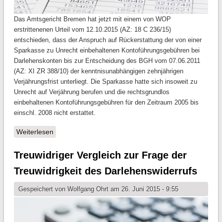
Das Amtsgericht Bremen hat jetzt mit einem von WOP
erstrittenenen Urteil vom 12.10.2015 (AZ: 18 C 236/15)
entschieden, dass der Anspruch auf Rückerstattung der von einer
Sparkasse zu Unrecht einbehaltenen Kontoführungsgebühren bei
Darlehenskonten bis zur Entscheidung des BGH vom 07.06.2011
(AZ: XI ZR 388/10) der kenntnisunabhängigen zehnjährigen
Verjährungsfrist unterliegt. Die Sparkasse hatte sich insoweit zu
Unrecht auf Verjährung berufen und die rechtsgrundlos
einbehaltenen Kontoführungsgebühren für den Zeitraum 2005 bis
einschl. 2008 nicht erstattet.
Weiterlesen
über Sparkasse beruft sich zu Unrecht auf Verjährung
gegenüber Erstattungsanspruch von
Kontoführungsgebühren
Treuwidriger Vergleich zur Frage der
Treuwidrigkeit des Darlehenswiderrufs
Gespeichert von
Wolfgang Ohrt
am 26. Juni 2015 - 9:55